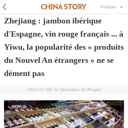
Français
Zhejiang : jambon ibérique
d'Espagne, vin rouge français ... à
Yiwu, la popularité des « produits
du Nouvel An étrangers » ne se
dément pas
2025-01-08
|
le Quotidien du Peuple