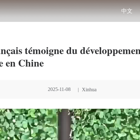
中文
ançais témoigne du développemen
e en Chine
2025-11-08
|
Xinhua
00:00:00