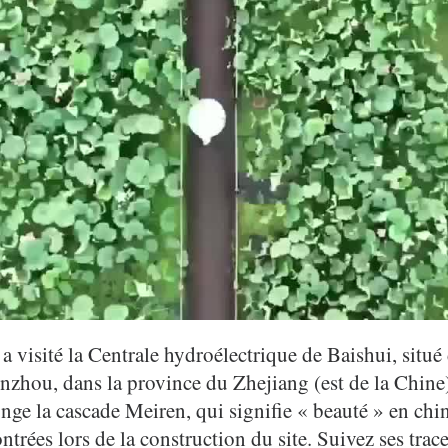
a visité la Centrale hydroélectrique de Baishui, situé 
zhou, dans la province du Zhejiang (est de la Chine). 
onge la cascade Meiren, qui signifie « beauté » en chi
ontrées lors de la construction du site. Suivez ses trac