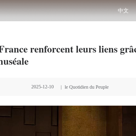
中文
France renforcent leurs liens grâ
muséale
2025-12-10
|
le Quotidien du Peuple
00:00:00