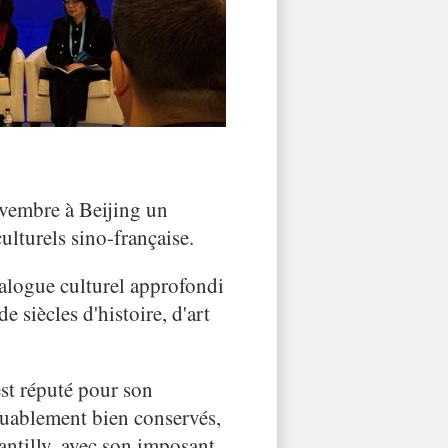
ovembre à Beijing un
lturels sino-française.
ialogue culturel approfondi
e siècles d'histoire, d'art
est réputé pour son
quablement bien conservés,
antilly, avec son imposant